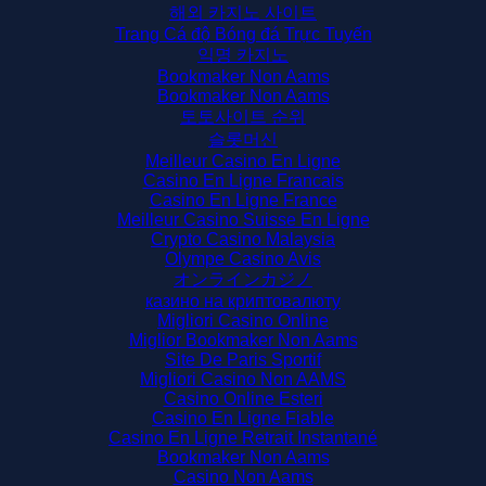
해외 카지노 사이트
Trang Cá độ Bóng đá Trực Tuyến
익명 카지노
Bookmaker Non Aams
Bookmaker Non Aams
토토사이트 순위
슬롯머신
Meilleur Casino En Ligne
Casino En Ligne Francais
Casino En Ligne France
Meilleur Casino Suisse En Ligne
Crypto Casino Malaysia
Olympe Casino Avis
オンラインカジノ
казино на криптовалюту
Migliori Casino Online
Miglior Bookmaker Non Aams
Site De Paris Sportif
Migliori Casino Non AAMS
Casino Online Esteri
Casino En Ligne Fiable
Casino En Ligne Retrait Instantané
Bookmaker Non Aams
Casino Non Aams