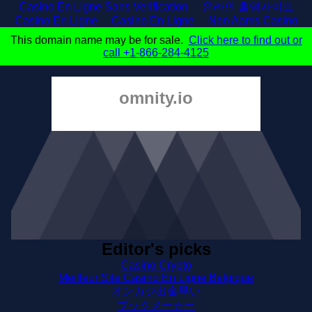
Casino En Ligne Sans Verification
온라인 홀덤사이트
Casino En Ligne
Casino En Ligne
Non Aams Casino
This domain name may be for sale.
Click here to find out or
call +1-866-284-4125
omnity.io
Editor's picks
Casino Crypto
Meilleur Site Casino En Ligne Belgique
オンカジ出金早い
ブックメーカー