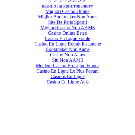
казино на криптовалюту
Migliori Casino Online
Miglior Bookmaker Non Aams
Site De Paris Sportif
Migliori Casino Non AAMS
Casino Online Esteri
Casino En Ligne Fiable
Casino En Ligne Retrait Instantané
Bookmaker Non Aams
Casino Non Aams
Siti Non AAMS
Meilleur Casino En Ligne France
Casino En Ligne Le Plus Payant
Casinos En Ligne
Casino En Ligne Avis